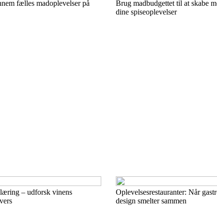
nem fælles madoplevelser på
Brug madbudgettet til at skabe me
dine spiseoplevelser
æring – udforsk vinens
Oplevelsesrestauranter: Når gast
vers
design smelter sammen