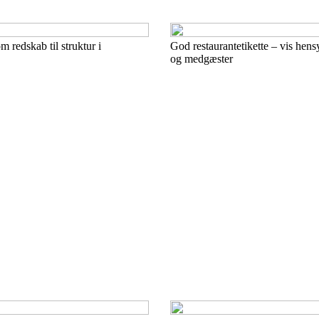
 redskab til struktur i
God restaurantetikette – vis hensy
og medgæster