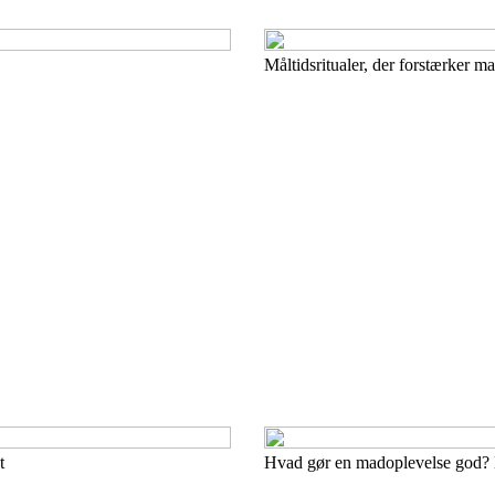
Måltidsritualer, der forstærker m
t
Hvad gør en madoplevelse god? B