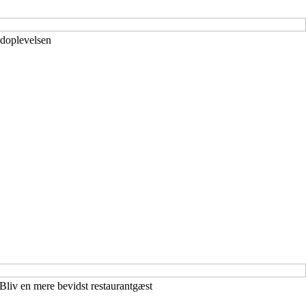
adoplevelsen
liv en mere bevidst restaurantgæst