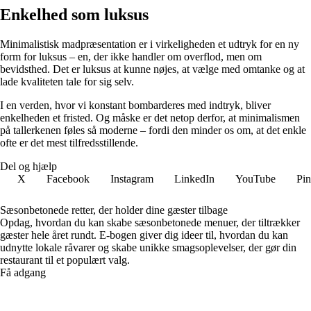
Enkelhed som luksus
Minimalistisk madpræsentation er i virkeligheden et udtryk for en ny
form for luksus – en, der ikke handler om overflod, men om
bevidsthed. Det er luksus at kunne nøjes, at vælge med omtanke og at
lade kvaliteten tale for sig selv.
I en verden, hvor vi konstant bombarderes med indtryk, bliver
enkelheden et fristed. Og måske er det netop derfor, at minimalismen
på tallerkenen føles så moderne – fordi den minder os om, at det enkle
ofte er det mest tilfredsstillende.
Del og hjælp
X
Facebook
Instagram
LinkedIn
YouTube
Pin
Sæsonbetonede retter, der holder dine gæster tilbage
Opdag, hvordan du kan skabe sæsonbetonede menuer, der tiltrækker
gæster hele året rundt. E-bogen giver dig ideer til, hvordan du kan
udnytte lokale råvarer og skabe unikke smagsoplevelser, der gør din
restaurant til et populært valg.
Få adgang