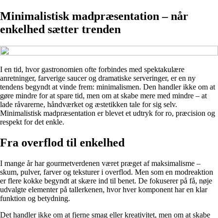
Minimalistisk madpræsentation – når
enkelhed sætter trenden
I en tid, hvor gastronomien ofte forbindes med spektakulære
anretninger, farverige saucer og dramatiske serveringer, er en ny
tendens begyndt at vinde frem: minimalismen. Den handler ikke om at
gøre mindre for at spare tid, men om at skabe mere med mindre – at
lade råvarerne, håndværket og æstetikken tale for sig selv.
Minimalistisk madpræsentation er blevet et udtryk for ro, præcision og
respekt for det enkle.
Fra overflod til enkelhed
I mange år har gourmetverdenen været præget af maksimalisme –
skum, pulver, farver og teksturer i overflod. Men som en modreaktion
er flere kokke begyndt at skære ind til benet. De fokuserer på få, nøje
udvalgte elementer på tallerkenen, hvor hver komponent har en klar
funktion og betydning.
Det handler ikke om at fjerne smag eller kreativitet, men om at skabe