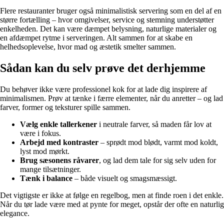
Flere restauranter bruger også minimalistisk servering som en del af en
større fortælling – hvor omgivelser, service og stemning understøtter
enkelheden. Det kan være dæmpet belysning, naturlige materialer og
en afdæmpet rytme i serveringen. Alt sammen for at skabe en
helhedsoplevelse, hvor mad og æstetik smelter sammen.
Sådan kan du selv prøve det derhjemme
Du behøver ikke være professionel kok for at lade dig inspirere af
minimalismen. Prøv at tænke i færre elementer, når du anretter – og lad
farver, former og teksturer spille sammen.
Vælg enkle tallerkener
i neutrale farver, så maden får lov at
være i fokus.
Arbejd med kontraster
– sprødt mod blødt, varmt mod koldt,
lyst mod mørkt.
Brug sæsonens råvarer
, og lad dem tale for sig selv uden for
mange tilsætninger.
Tænk i balance
– både visuelt og smagsmæssigt.
Det vigtigste er ikke at følge en regelbog, men at finde roen i det enkle.
Når du tør lade være med at pynte for meget, opstår der ofte en naturlig
elegance.