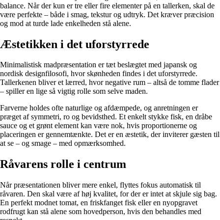
balance. Når der kun er tre eller fire elementer på en tallerken, skal de
være perfekte – både i smag, tekstur og udtryk. Det kræver præcision
og mod at turde lade enkelheden stå alene.
Æstetikken i det uforstyrrede
Minimalistisk madpræsentation er tæt beslægtet med japansk og
nordisk designfilosofi, hvor skønheden findes i det uforstyrrede.
Tallerkenen bliver et lærred, hvor negative rum – altså de tomme flader
– spiller en lige så vigtig rolle som selve maden.
Farverne holdes ofte naturlige og afdæmpede, og anretningen er
præget af symmetri, ro og bevidsthed. Et enkelt stykke fisk, en dråbe
sauce og et grønt element kan være nok, hvis proportionerne og
placeringen er gennemtænkte. Det er en æstetik, der inviterer gæsten til
at se – og smage – med opmærksomhed.
Råvarens rolle i centrum
Når præsentationen bliver mere enkel, flyttes fokus automatisk til
råvaren. Den skal være af høj kvalitet, for der er intet at skjule sig bag.
En perfekt modnet tomat, en friskfanget fisk eller en nyopgravet
rodfrugt kan stå alene som hovedperson, hvis den behandles med