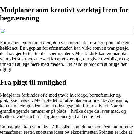
Madplaner som kreativt værktøj frem for
begrænsning
For mange lyder ordet
madplan
som noget, der dræber spontaniteten i
køkkenet. En ugeplan for aftensmaden kan virke som en tvangstrøje,
der fratager lysten til at eksperimentere. Men faktisk kan en madplan
være det stik modsatte – et kreativt værktøj, der giver overblik, ro og
frihed til at lege mere med maden. Det handler blot om at bruge den
rigtigt.
Fra pligt til mulighed
Madplaner forbindes ofte med travle hverdage, børnefamilier og
praktiske hensyn. Men i stedet for at se planen som en begrænsning,
kan man betragte den som et udgangspunkt for kreativitet. Når de
grundlæggende rammer er på plads – hvilke dage du laver mad, og
hvilke råvarer du har – frigøres energi til at tænke nyt.
En madplan kan være lige så fleksibel som du ønsker. Den kan rumme
temaaftener, rester, spontane idéer og eksperimenter. Pointen er ikke at