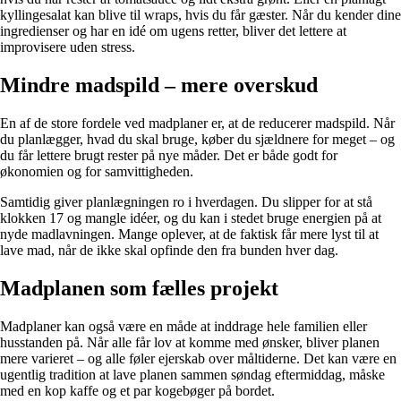
kyllingesalat kan blive til wraps, hvis du får gæster. Når du kender dine
ingredienser og har en idé om ugens retter, bliver det lettere at
improvisere uden stress.
Mindre madspild – mere overskud
En af de store fordele ved madplaner er, at de reducerer madspild. Når
du planlægger, hvad du skal bruge, køber du sjældnere for meget – og
du får lettere brugt rester på nye måder. Det er både godt for
økonomien og for samvittigheden.
Samtidig giver planlægningen ro i hverdagen. Du slipper for at stå
klokken 17 og mangle idéer, og du kan i stedet bruge energien på at
nyde madlavningen. Mange oplever, at de faktisk får mere lyst til at
lave mad, når de ikke skal opfinde den fra bunden hver dag.
Madplanen som fælles projekt
Madplaner kan også være en måde at inddrage hele familien eller
husstanden på. Når alle får lov at komme med ønsker, bliver planen
mere varieret – og alle føler ejerskab over måltiderne. Det kan være en
ugentlig tradition at lave planen sammen søndag eftermiddag, måske
med en kop kaffe og et par kogebøger på bordet.