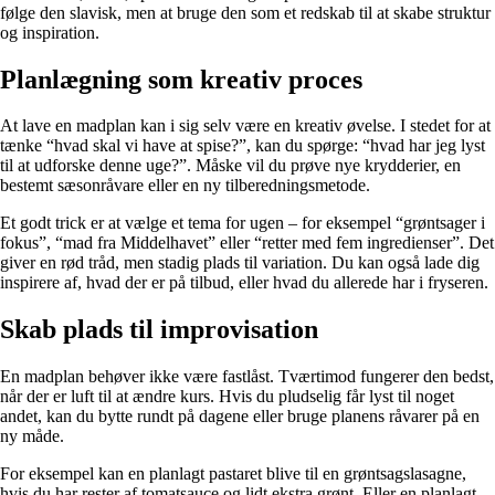
følge den slavisk, men at bruge den som et redskab til at skabe struktur
og inspiration.
Planlægning som kreativ proces
At lave en madplan kan i sig selv være en kreativ øvelse. I stedet for at
tænke “hvad skal vi have at spise?”, kan du spørge: “hvad har jeg lyst
til at udforske denne uge?”. Måske vil du prøve nye krydderier, en
bestemt sæsonråvare eller en ny tilberedningsmetode.
Et godt trick er at vælge et tema for ugen – for eksempel “grøntsager i
fokus”, “mad fra Middelhavet” eller “retter med fem ingredienser”. Det
giver en rød tråd, men stadig plads til variation. Du kan også lade dig
inspirere af, hvad der er på tilbud, eller hvad du allerede har i fryseren.
Skab plads til improvisation
En madplan behøver ikke være fastlåst. Tværtimod fungerer den bedst,
når der er luft til at ændre kurs. Hvis du pludselig får lyst til noget
andet, kan du bytte rundt på dagene eller bruge planens råvarer på en
ny måde.
For eksempel kan en planlagt pastaret blive til en grøntsagslasagne,
hvis du har rester af tomatsauce og lidt ekstra grønt. Eller en planlagt