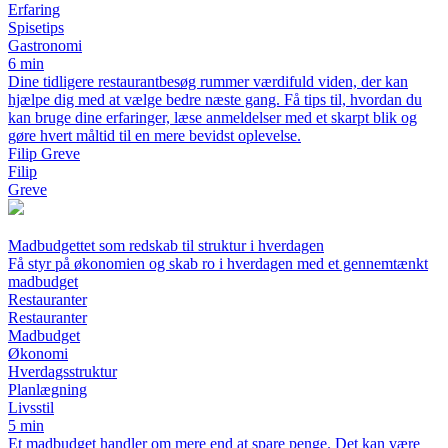
Erfaring
Spisetips
Gastronomi
6 min
Dine tidligere restaurantbesøg rummer værdifuld viden, der kan
hjælpe dig med at vælge bedre næste gang. Få tips til, hvordan du
kan bruge dine erfaringer, læse anmeldelser med et skarpt blik og
gøre hvert måltid til en mere bevidst oplevelse.
Filip Greve
Filip
Greve
Madbudgettet som redskab til struktur i hverdagen
Få styr på økonomien og skab ro i hverdagen med et gennemtænkt
madbudget
Restauranter
Restauranter
Madbudget
Økonomi
Hverdagsstruktur
Planlægning
Livsstil
5 min
Et madbudget handler om mere end at spare penge. Det kan være