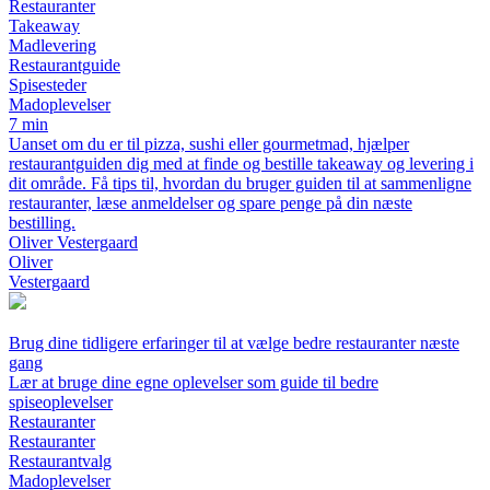
Restauranter
Takeaway
Madlevering
Restaurantguide
Spisesteder
Madoplevelser
7 min
Uanset om du er til pizza, sushi eller gourmetmad, hjælper
restaurantguiden dig med at finde og bestille takeaway og levering i
dit område. Få tips til, hvordan du bruger guiden til at sammenligne
restauranter, læse anmeldelser og spare penge på din næste
bestilling.
Oliver Vestergaard
Oliver
Vestergaard
Brug dine tidligere erfaringer til at vælge bedre restauranter næste
gang
Lær at bruge dine egne oplevelser som guide til bedre
spiseoplevelser
Restauranter
Restauranter
Restaurantvalg
Madoplevelser