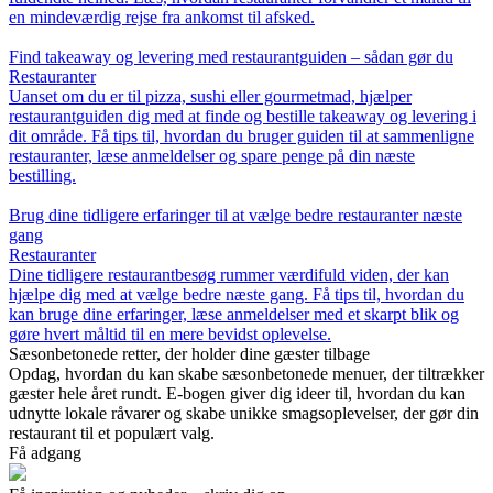
en mindeværdig rejse fra ankomst til afsked.
Find takeaway og levering med restaurantguiden – sådan gør du
Restauranter
Uanset om du er til pizza, sushi eller gourmetmad, hjælper
restaurantguiden dig med at finde og bestille takeaway og levering i
dit område. Få tips til, hvordan du bruger guiden til at sammenligne
restauranter, læse anmeldelser og spare penge på din næste
bestilling.
Brug dine tidligere erfaringer til at vælge bedre restauranter næste
gang
Restauranter
Dine tidligere restaurantbesøg rummer værdifuld viden, der kan
hjælpe dig med at vælge bedre næste gang. Få tips til, hvordan du
kan bruge dine erfaringer, læse anmeldelser med et skarpt blik og
gøre hvert måltid til en mere bevidst oplevelse.
Sæsonbetonede retter, der holder dine gæster tilbage
Opdag, hvordan du kan skabe sæsonbetonede menuer, der tiltrækker
gæster hele året rundt. E-bogen giver dig ideer til, hvordan du kan
udnytte lokale råvarer og skabe unikke smagsoplevelser, der gør din
restaurant til et populært valg.
Få adgang