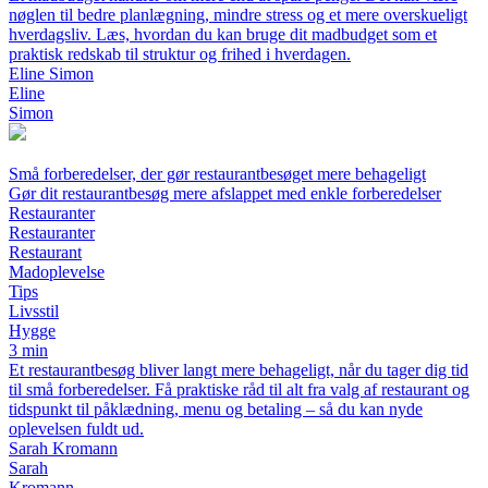
nøglen til bedre planlægning, mindre stress og et mere overskueligt
hverdagsliv. Læs, hvordan du kan bruge dit madbudget som et
praktisk redskab til struktur og frihed i hverdagen.
Eline Simon
Eline
Simon
Små forberedelser, der gør restaurantbesøget mere behageligt
Gør dit restaurantbesøg mere afslappet med enkle forberedelser
Restauranter
Restauranter
Restaurant
Madoplevelse
Tips
Livsstil
Hygge
3 min
Et restaurantbesøg bliver langt mere behageligt, når du tager dig tid
til små forberedelser. Få praktiske råd til alt fra valg af restaurant og
tidspunkt til påklædning, menu og betaling – så du kan nyde
oplevelsen fuldt ud.
Sarah Kromann
Sarah
Kromann