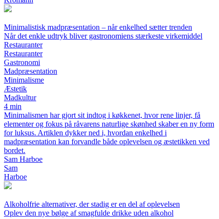
Minimalistisk madpræsentation – når enkelhed sætter trenden
Når det enkle udtryk bliver gastronomiens stærkeste virkemiddel
Restauranter
Restauranter
Gastronomi
Madpræsentation
Minimalisme
Æstetik
Madkultur
4 min
Minimalismen har gjort sit indtog i køkkenet, hvor rene linjer, få
elementer og fokus på råvarens naturlige skønhed skaber en ny form
for luksus. Artiklen dykker ned i, hvordan enkelhed i
madpræsentation kan forvandle både oplevelsen og æstetikken ved
bordet.
Sam Harboe
Sam
Harboe
Alkoholfrie alternativer, der stadig er en del af oplevelsen
Oplev den nye bølge af smagfulde drikke uden alkohol