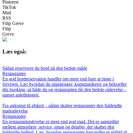
Pinterest
TikTok
Mail
RSS
Filip Greve
Filip
Greve
Læs også:
Sådan reserverer du bord på den bedste måde
Restauranter
En god bordreservation handler om mere end bare at ringe i
forvejen. Lær hvordan du planlægger, kommunikerer og bekræfter
din booking, så både du og restauranten får den bedste oplevelse –
uanset anledningen.
Fra ankomst til afsked – sådan skaber restauranter den fuldendte
madoplevelse
Restauranter
En restaurantoplevelse er mere end god mad. Det er samspillet
mellem atmosfære, service, smag og detaljer, der skaber den
fuldendte helhed. Læs, hvordan restauranter forvandler et måltid til