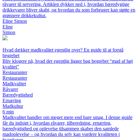
råvarer til servering. Artiklen dykker ned i, hvordan bæredygtige
drikkevarer bliver skabt, og hvordan du som forbruger kan støtte en
grønnere drikkekultur.
Eline Simon
Eline
Simon
Hvad dækker madkvalitet egentlig over? En guide til at forstå
begrebet
Bliv klogere på, hvad der egentlig ligger bag begrebet “mad af høj
kvalitet”
Restauranter
Restauranter
Madkvalitet
Råvarer
Bæredygtighed
Ernæring
Madkultur
6 min
Madkvalitet handler om meget mere end bare smag. I denne guide
får du indsigt i, hvordan råvarer, tilberedning, ernæring,
bæredygtighed og oplevelse tilsammen skaber den samlede
madoplevelse – og hvordan du selv kan vurdere kvaliteten i
hverdagen.