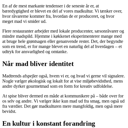
En af de mest markante tendenser i de seneste år er, at
bæredygtighed er blevet en del af vores madkultur. Vi tænker over,
hvor råvarerne kommer fra, hvordan de er produceret, og hvor
meget mad vi smider ud.
Flere restauranter arbejder med lokale producenter, sæsonråvarer og
mindre madspild. Hjemme i køkkenet eksperimenterer mange med
at bruge hele grøntsagen eller genanvende rester. Det, der begyndte
som en trend, er for mange blevet en naturlig del af hverdagen – et
udtryk for ansvarlighed og omtanke.
Når mad bliver identitet
Madtrends afspejler også, hvem vi er, og hvad vi gerne vil signalere.
Nogle vælger økologisk og lokalt for at vise miljøbevidsthed, mens
andre dyrker gourmetmad som en form for kreativ udfoldelse.
At spise bliver dermed en måde at kommunikere på – både over for
os selv og andre. Vi vælger ikke kun mad ud fra smag, men også ud
fra værdier. Det gør madkulturen mere mangfoldig, men også mere
bevidst.
En kultur i konstant forandring