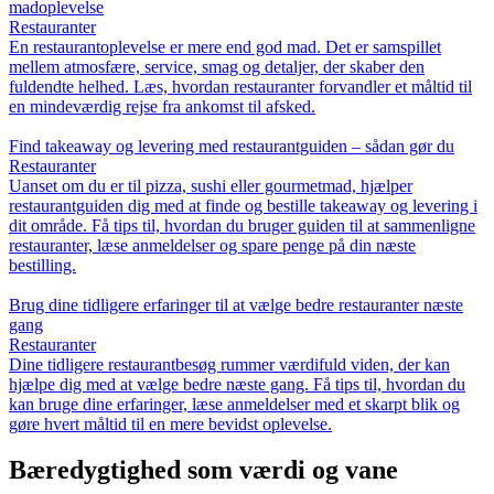
madoplevelse
Restauranter
En restaurantoplevelse er mere end god mad. Det er samspillet
mellem atmosfære, service, smag og detaljer, der skaber den
fuldendte helhed. Læs, hvordan restauranter forvandler et måltid til
en mindeværdig rejse fra ankomst til afsked.
Find takeaway og levering med restaurantguiden – sådan gør du
Restauranter
Uanset om du er til pizza, sushi eller gourmetmad, hjælper
restaurantguiden dig med at finde og bestille takeaway og levering i
dit område. Få tips til, hvordan du bruger guiden til at sammenligne
restauranter, læse anmeldelser og spare penge på din næste
bestilling.
Brug dine tidligere erfaringer til at vælge bedre restauranter næste
gang
Restauranter
Dine tidligere restaurantbesøg rummer værdifuld viden, der kan
hjælpe dig med at vælge bedre næste gang. Få tips til, hvordan du
kan bruge dine erfaringer, læse anmeldelser med et skarpt blik og
gøre hvert måltid til en mere bevidst oplevelse.
Bæredygtighed som værdi og vane