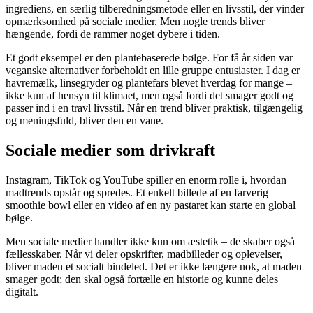
ingrediens, en særlig tilberedningsmetode eller en livsstil, der vinder
opmærksomhed på sociale medier. Men nogle trends bliver
hængende, fordi de rammer noget dybere i tiden.
Et godt eksempel er den plantebaserede bølge. For få år siden var
veganske alternativer forbeholdt en lille gruppe entusiaster. I dag er
havremælk, linsegryder og plantefars blevet hverdag for mange –
ikke kun af hensyn til klimaet, men også fordi det smager godt og
passer ind i en travl livsstil. Når en trend bliver praktisk, tilgængelig
og meningsfuld, bliver den en vane.
Sociale medier som drivkraft
Instagram, TikTok og YouTube spiller en enorm rolle i, hvordan
madtrends opstår og spredes. Et enkelt billede af en farverig
smoothie bowl eller en video af en ny pastaret kan starte en global
bølge.
Men sociale medier handler ikke kun om æstetik – de skaber også
fællesskaber. Når vi deler opskrifter, madbilleder og oplevelser,
bliver maden et socialt bindeled. Det er ikke længere nok, at maden
smager godt; den skal også fortælle en historie og kunne deles
digitalt.