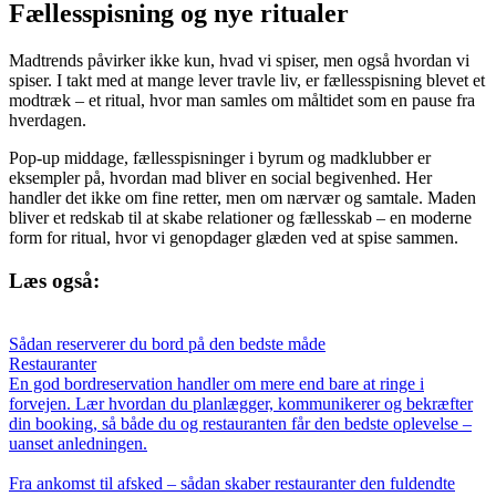
Fællesspisning og nye ritualer
Madtrends påvirker ikke kun, hvad vi spiser, men også hvordan vi
spiser. I takt med at mange lever travle liv, er fællesspisning blevet et
modtræk – et ritual, hvor man samles om måltidet som en pause fra
hverdagen.
Pop-up middage, fællesspisninger i byrum og madklubber er
eksempler på, hvordan mad bliver en social begivenhed. Her
handler det ikke om fine retter, men om nærvær og samtale. Maden
bliver et redskab til at skabe relationer og fællesskab – en moderne
form for ritual, hvor vi genopdager glæden ved at spise sammen.
Læs også:
Sådan reserverer du bord på den bedste måde
Restauranter
En god bordreservation handler om mere end bare at ringe i
forvejen. Lær hvordan du planlægger, kommunikerer og bekræfter
din booking, så både du og restauranten får den bedste oplevelse –
uanset anledningen.
Fra ankomst til afsked – sådan skaber restauranter den fuldendte