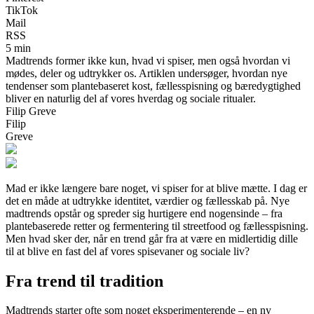
TikTok
Mail
RSS
5 min
Madtrends former ikke kun, hvad vi spiser, men også hvordan vi
mødes, deler og udtrykker os. Artiklen undersøger, hvordan nye
tendenser som plantebaseret kost, fællesspisning og bæredygtighed
bliver en naturlig del af vores hverdag og sociale ritualer.
Filip Greve
Filip
Greve
Mad er ikke længere bare noget, vi spiser for at blive mætte. I dag er
det en måde at udtrykke identitet, værdier og fællesskab på. Nye
madtrends opstår og spreder sig hurtigere end nogensinde – fra
plantebaserede retter og fermentering til streetfood og fællesspisning.
Men hvad sker der, når en trend går fra at være en midlertidig dille
til at blive en fast del af vores spisevaner og sociale liv?
Fra trend til tradition
Madtrends starter ofte som noget eksperimenterende – en ny