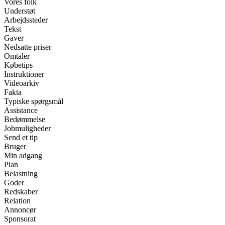
Vores folk
Understøt
Arbejdssteder
Tekst
Gaver
Nedsatte priser
Omtaler
Købetips
Instruktioner
Videoarkiv
Fakta
Typiske spørgsmål
Assistance
Bedømmelse
Jobmuligheder
Send et tip
Bruger
Min adgang
Plan
Belastning
Goder
Redskaber
Relation
Annoncør
Sponsorat