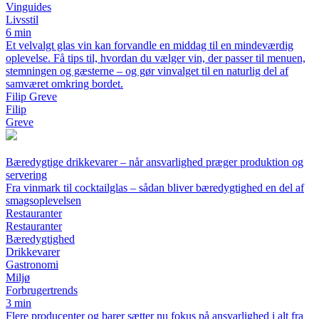
Vinguides
Livsstil
6 min
Et velvalgt glas vin kan forvandle en middag til en mindeværdig
oplevelse. Få tips til, hvordan du vælger vin, der passer til menuen,
stemningen og gæsterne – og gør vinvalget til en naturlig del af
samværet omkring bordet.
Filip Greve
Filip
Greve
Bæredygtige drikkevarer – når ansvarlighed præger produktion og
servering
Fra vinmark til cocktailglas – sådan bliver bæredygtighed en del af
smagsoplevelsen
Restauranter
Restauranter
Bæredygtighed
Drikkevarer
Gastronomi
Miljø
Forbrugertrends
3 min
Flere producenter og barer sætter nu fokus på ansvarlighed i alt fra