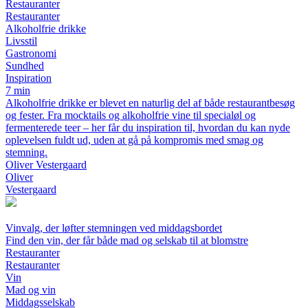
Restauranter
Restauranter
Alkoholfrie drikke
Livsstil
Gastronomi
Sundhed
Inspiration
7 min
Alkoholfrie drikke er blevet en naturlig del af både restaurantbesøg
og fester. Fra mocktails og alkoholfrie vine til specialøl og
fermenterede teer – her får du inspiration til, hvordan du kan nyde
oplevelsen fuldt ud, uden at gå på kompromis med smag og
stemning.
Oliver Vestergaard
Oliver
Vestergaard
Vinvalg, der løfter stemningen ved middagsbordet
Find den vin, der får både mad og selskab til at blomstre
Restauranter
Restauranter
Vin
Mad og vin
Middagsselskab